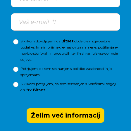
S klikom dovoljujem, da
Bitset
obdeluje moje osebne
podatke: Ime in priimek, e-naslov za namene: pošiljanja e-
novic o storitvah in produktih ter jih shranjuje vse do moje
odjave.
Potrjujem, da sem seznanjen s
politiko zasebnosti
in jo
sprejemam
S klikom potrjujem, da sem seznanjen s
Splošnimi pogoji
družbe
Bitset