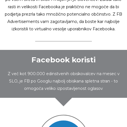
rasti in velikosti Facebooka je praktično ne mogoče da bi
podjetja prezrla tako množično potencialno občinstvo. Z FB
Advertisements vam zagotavljamo, da boste kar najbolje
izkoristili to virtualno vesolje uporabnikov Facebooka.
Facebook koristi
Z več kot 900.000 edinstvenih obiskovalcev na mesec v
SLO, je FB po Googlu najbolj obiskana spletna stran - to
omogoča veliko izpostavljenost oglasov