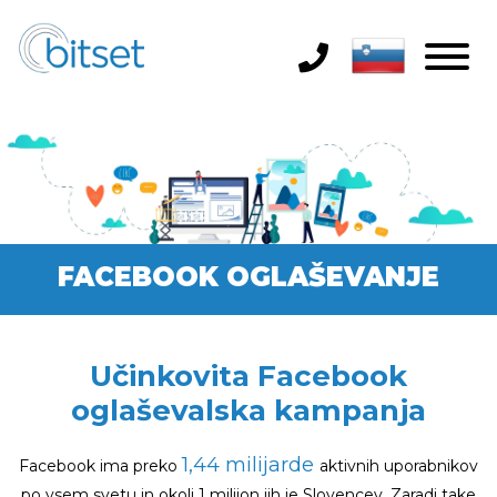
FACEBOOK OGLAŠEVANJE
Učinkovita Facebook
oglaševalska kampanja
1,44 milijarde
Facebook ima preko
aktivnih uporabnikov
po vsem svetu in okoli 1 milijon jih je Slovencev. Zaradi take