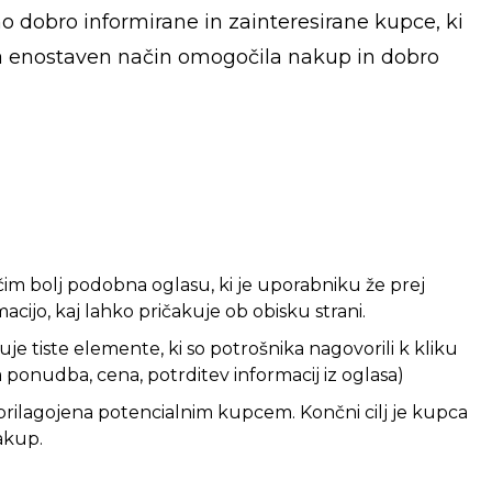
 dobro informirane in zainteresirane kupce, ki
m na enostaven način omogočila nakup in dobro
čim bolj podobna oglasu, ki je uporabniku že prej
acijo, kaj lahko pričakuje ob obisku strani.
 tiste elemente, ki so potrošnika nagovorili k kliku
 ponudba, cena, potrditev informacij iz oglasa)
prilagojena potencialnim kupcem. Končni cilj je kupca
nakup.