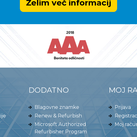
DODATNO
MOJ R
Blagovne znamke
Prijava
ije
Renew & Refurbish
Registrac
Microsoft Authorized
Moj raču
Refurbisher Program