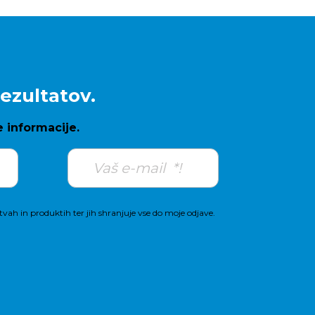
ezultatov.
e informacije.
vah in produktih ter jih shranjuje vse do moje odjave.