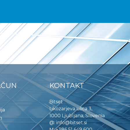
AČUN
KONTAKT
Bitset
Likozarjeva ulica 3,
ija
1000 Ljubljana, Slovenia
n
@:
info@bitset.si
M:
+386 51 649 600