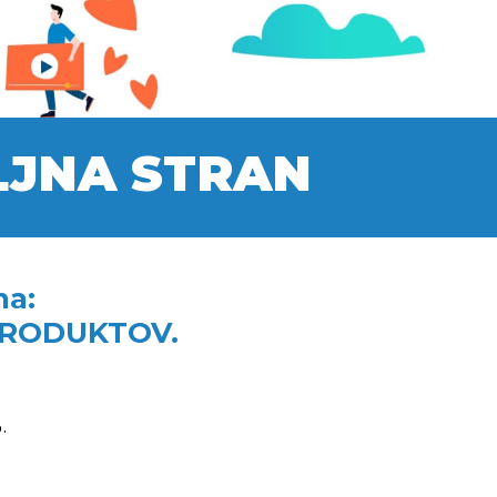
ILJNA STRAN
na:
 PRODUKTOV.
.