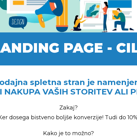
ANDING PAGE - C
odajna spletna stran je namenje
I NAKUPA VAŠIH STORITEV ALI
Zakaj?
Ker dosega bistveno boljše konverzije! Tudi do 10%
Kako je to možno?