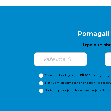
Pomagali 
Izpolnite obr
S klikom dovoljujem, da
Bitset
obdeluje moje 
Potrjujem, da sem seznanjen s
politiko zasebn
S klikom potrjujem, da sem seznanjen s
Sploš