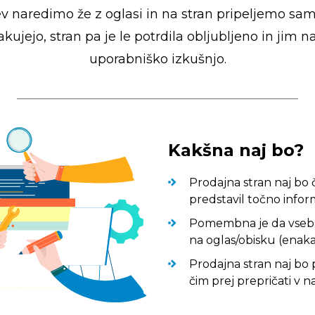
 naredimo že z oglasi in na stran pripeljemo samo
čakujejo, stran pa je le potrdila obljubljeno in ji
uporabniško izkušnjo.
Kakšna naj bo?
Prodajna stran naj bo 
predstavil točno inform
Pomembna je da vsebuje
na oglas/obisku (enaka
Prodajna stran naj bo 
čim prej prepričati v 