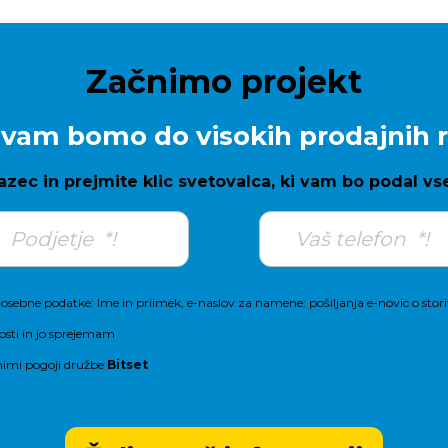
Začnimo projekt
vam bomo do visokih prodajnih r
azec in prejmite klic svetovalca, ki vam bo podal vs
osebne podatke: Ime in priimek, e-naslov za namene: pošiljanja e-novic o storit
osti
in jo sprejemam
nimi pogoji
družbe
Bitset